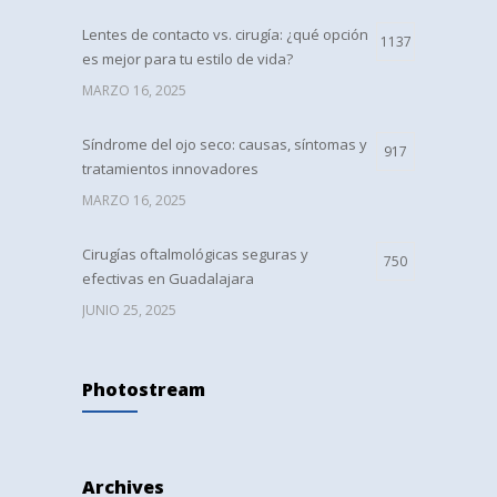
Lentes de contacto vs. cirugía: ¿qué opción
1137
es mejor para tu estilo de vida?
MARZO 16, 2025
Síndrome del ojo seco: causas, síntomas y
917
tratamientos innovadores
MARZO 16, 2025
Cirugías oftalmológicas seguras y
750
efectivas en Guadalajara
JUNIO 25, 2025
Lentes intraoculares: tipos, beneficios y
728
Photostream
cómo elegir el ideal
JULIO 24, 2025
Diferencias entre miopía, hipermetropía y
726
Archives