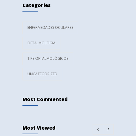
cómo elegir el ideal
Categories
JULIO 24, 2025
Diferencias entre miopía, hipermetropía y
726
ENFERMEDADES OCULARES
astigmatismo
MARZO 16, 2025
OFTALMOLOGÍA
TIPS OFTALMOLÓGICOS
UNCATEGORIZED
Most Commented
Most Viewed