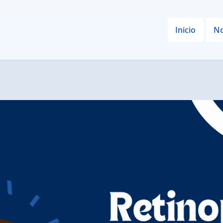
Inicio
No